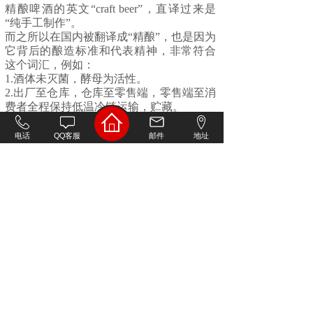
精酿啤酒的英文“craft beer”，直译过来是
“纯手工制作”。
而之所以在国内被翻译成“精酿”，也是因为
它背后的酿造标准和代表精神，非常符合
这个词汇，例如：
1.酒体未灭菌，酵母为活性。
2.出厂至仓库，仓库至零售端，零售端至消
费者全程保持低温冷链运输，贮藏。
3.全麦（少量添加其他谷物为获得其风味除
外）。
电话
QQ客服
邮件
地址
4.麦芽汁浓度10.5p以上，低于10.5口感偏
水。
5.酿造期28天以上。
……等一系列高标准要求。