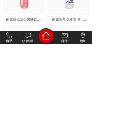
麒麟胶原蛋白果味饮......
麒麟海盐荔枝味 复......
电话
QQ客服
邮件
地址
麒麟大麦茶饮料55......
麒麟午后红茶奶味茶......
<
1
2
>
免费咨询热线：
400-666-5991
Copyright © 2009-2021,All rights reserved